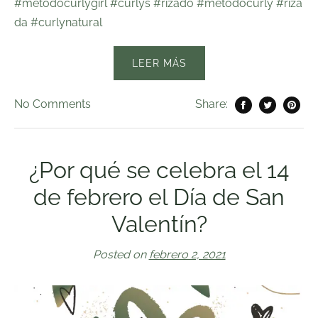
#metodocurlygirl
#curlys
#rizado
#metodocurly
#riza
da
#curlynatural
LEER MÁS
No
Comments
Share:
¿Por qué se celebra el 14
de febrero el Día de San
Valentín?
Posted on
febrero 2, 2021