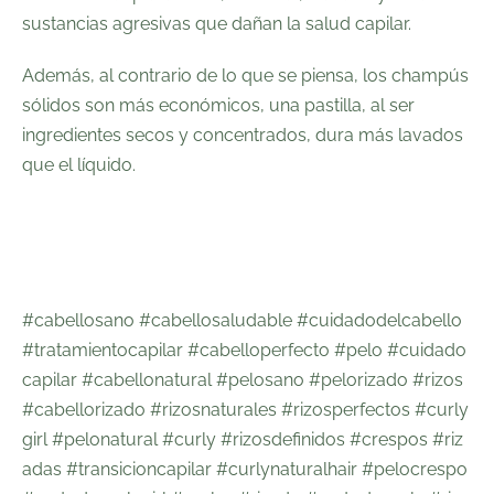
sustancias agresivas que dañan la salud capilar.⁠
Además, al contrario de lo que se piensa, los champús
sólidos son más económicos, una pastilla, al ser
ingredientes secos y concentrados, dura más lavados
que el líquido. ⁠
#cabellosano
#cabellosaludable
#cuidadodelcabello
#tratamientocapilar
#cabelloperfecto
#pelo
#cuidado
capilar
#cabellonatural
#pelosano
#pelorizado
#rizos
#cabellorizado
#rizosnaturales
#rizosperfectos
#curly
girl
#pelonatural
#curly
#rizosdefinidos
#crespos
#riz
adas
#transicioncapilar
#curlynaturalhair
#pelocrespo