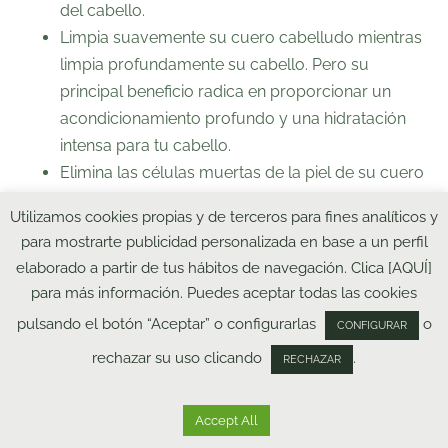
del cabello.
Limpia suavemente su cuero cabelludo mientras
limpia profundamente su cabello
. Pero su
principal beneficio radica en proporcionar un
acondicionamiento profundo y una hidratación
intensa para tu cabello.
Elimina las células muertas
de la piel de su cuero
cabelludo y limpia los folículos capilares que, a
Utilizamos cookies propias y de terceros para fines analíticos y
su vez, aumentan el crecimiento del cabello.
para mostrarte publicidad personalizada en base a un perfil
Añade brillo a tu cabello:
Además de ser una
elaborado a partir de tus hábitos de navegación. Clica [AQUÍ]
excelente máscara para el cabello, la arcilla de
para más información. Puedes aceptar todas las cookies
bentonita también proporciona un excelente
pulsando el botón “Aceptar” o configurarlas
o
CONFIGURAR
enjuague para el cabello que agrega un brillo
rechazar su uso clicando
.
intenso a tu cabello.
RECHAZAR
Contáctanos
Encuentra esta maravillosa arcilla y obtén todos sus
Accept All
Open
beneficios con nuestro champú para pelo normal: