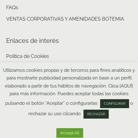
FAQs
VENTAS CORPORATIVAS Y AMENIDADES BOTEMIA
Enlaces de interés
Política de Cookies
Política de privacidad y aviso legal web
Utilizamos cookies propias y de terceros para fines analíticos y
para mostrarte publicidad personalizada en base a un perfil
Política de Pagos
elaborado a partir de tus hábitos de navegación. Clica [AQUÍ]
Política de Envíos
para más información. Puedes aceptar todas las cookies
pulsando el botón “Aceptar” o configurarlas
o
CONFIGURAR
rechazar su uso clicando
.
RECHAZAR
Contáctanos
© 2026 - Botemia | All rights reserved.
Accept All
Open