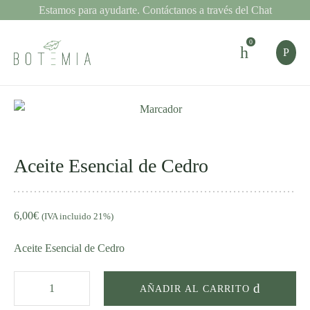
Estamos para ayudarte. Contáctanos a través del Chat
0
Aceite
Esencial
de
Aceite Esencial de Cedro
Cedro
cantidad
6,00
€
(IVA incluido 21%)
Aceite Esencial de Cedro
AÑADIR AL CARRITO