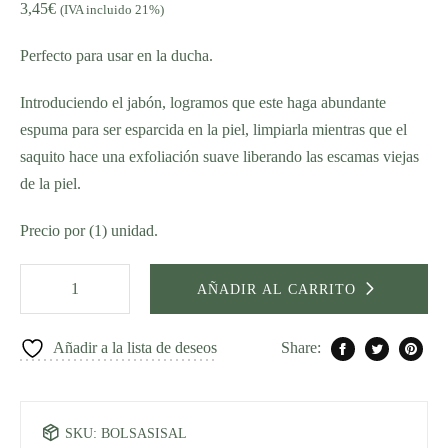
3,45
€
base a
(IVA incluido 21%)
valoración de
un cliente
Perfecto para usar en la ducha.
Introduciendo el jabón, logramos que este haga abundante
espuma para ser esparcida en la piel, limpiarla mientras que el
saquito hace una exfoliación suave liberando las escamas viejas
de la piel.
Precio por (1) unidad.
AÑADIR AL CARRITO
Añadir a la lista de deseos
Share:
SKU:
BOLSASISAL