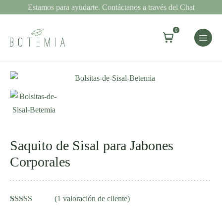
Estamos para ayudarte. Contáctanos a través del Chat
0
Saquito
de
Sisal
para
Jabones
Saquito de Sisal para Jabones
Corporales
Corporales
cantidad
(
1
valoración de cliente)
Valorado con
1
5.00
de 5 en