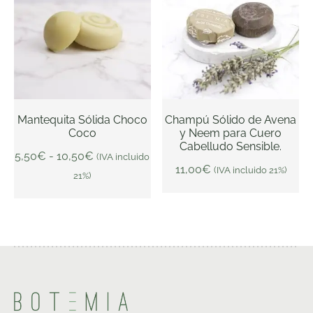
precios:
desde
5,50€
hasta
10,50€
Mantequita Sólida Choco
Champú Sólido de Avena
Este
Coco
y Neem para Cuero
SELECCIONAR
producto
Cabelludo Sensible.
OPCIONES
AÑADIR AL CARRITO
5,50
€
-
10,50
€
(IVA incluido
tiene
11,00
€
(IVA incluido 21%)
21%)
múltiples
variantes.
Las
opciones
se
pueden