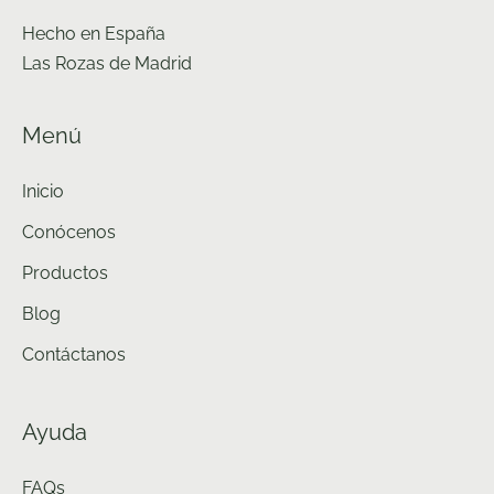
elegir
Hecho en España
en
Las Rozas de Madrid
la
página
Menú
de
producto
Inicio
Conócenos
Productos
Blog
Contáctanos
Ayuda
FAQs