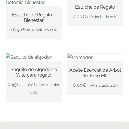
Estuche de Regalo
Estuche de Regalo –
2,00
€
(IVA incluido 21%)
AÑADIR AL CARRITO
Bienestar
AÑADIR AL CARRITO
18,50
€
(IVA incluido 21%)
Rango
de
Saquito de Algodón o
Aceite Esencial de Árbol
Este
precios:
Yute para regalo
de Té 10 ML
SELECCIONAR
producto
OPCIONES
AÑADIR AL CARRITO
desde
0,45
€
-
1,00
€
6,00
€
(IVA incluido
(IVA incluido 21%)
tiene
0,45€
21%)
múltiples
hasta
variantes.
1,00€
Las
opciones