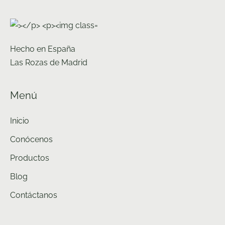
se
pueden
elegir
Hecho en España
en
Las Rozas de Madrid
la
página
Menú
de
producto
Inicio
Conócenos
Productos
Blog
Contáctanos