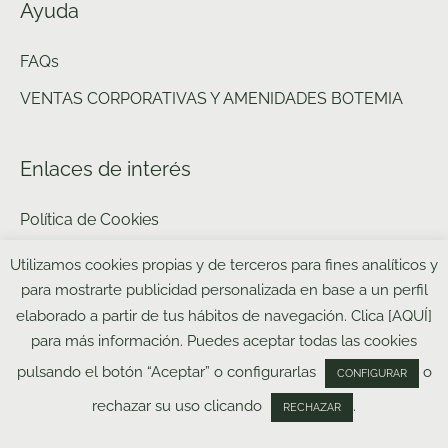
Ayuda
FAQs
VENTAS CORPORATIVAS Y AMENIDADES BOTEMIA
Enlaces de interés
Política de Cookies
Política de privacidad y aviso legal web
Utilizamos cookies propias y de terceros para fines analíticos y
para mostrarte publicidad personalizada en base a un perfil
Política de Pagos
elaborado a partir de tus hábitos de navegación. Clica [AQUÍ]
Política de Envíos
para más información. Puedes aceptar todas las cookies
pulsando el botón “Aceptar” o configurarlas
o
CONFIGURAR
rechazar su uso clicando
.
RECHAZAR
Contáctanos