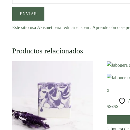
Este sitio usa Akismet para reducir el spam.
Aprende cómo se pro
Productos relacionados
A
Valorado con
5.00
Añadir al car
de 5
Jabonera de