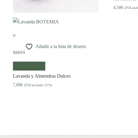
4,50
€
(IVA inc
Añadir a la lista de deseos
Valorado con
5.00
Añadir al carrito
de 5
Lavanda y Almendras Dulces
7,00
€
(IVA incluido 21%)